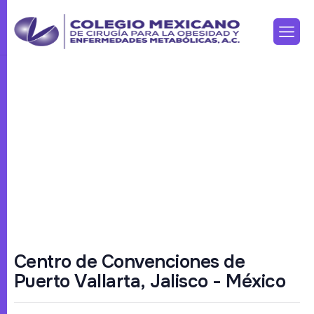
S
e
d
e
Home
Sede
C
e
n
t
r
o
d
e
C
o
n
v
e
n
c
i
o
n
e
s
d
e
P
u
e
r
t
o
V
a
l
l
a
r
t
a
,
J
a
l
i
s
c
o
-
M
é
x
i
c
o